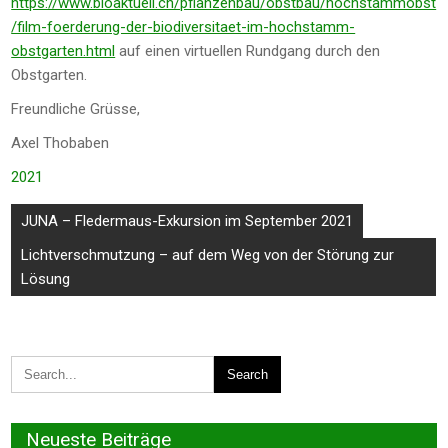
https://www.bioaktuell.ch/pflanzenbau/obstbau/hochstammobst
/film-foerderung-der-biodiversitaet-im-hochstamm-
obstgarten.html
auf einen virtuellen Rundgang durch den
Obstgarten.
Freundliche Grüsse,
Axel Thobaben
2021
Beitragsnavigation
JUNA – Fledermaus-Exkursion im September 2021
Lichtverschmutzung – auf dem Weg von der Störung zur
Lösung
Neueste Beiträge