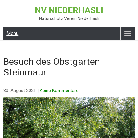
Skip
NV NIEDERHASLI
to
content
Naturschutz Verein Niederhasli
Menu
Besuch des Obstgarten
Steinmaur
30. August 2021
|
Keine Kommentare